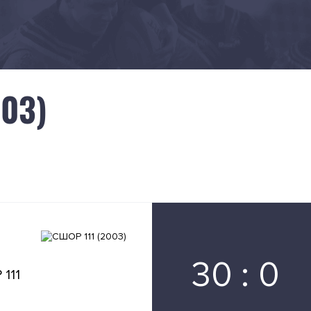
003)
30 : 0
111