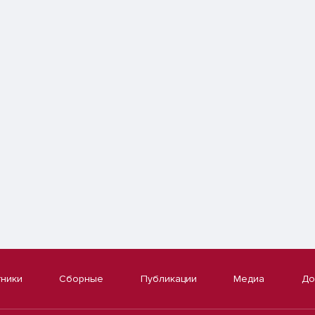
тники
Сборные
Публикации
Медиа
До