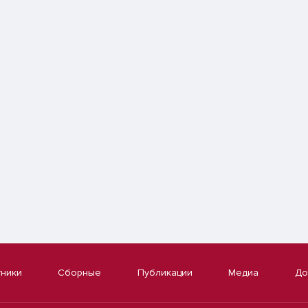
тники
Сборные
Публикации
Медиа
До