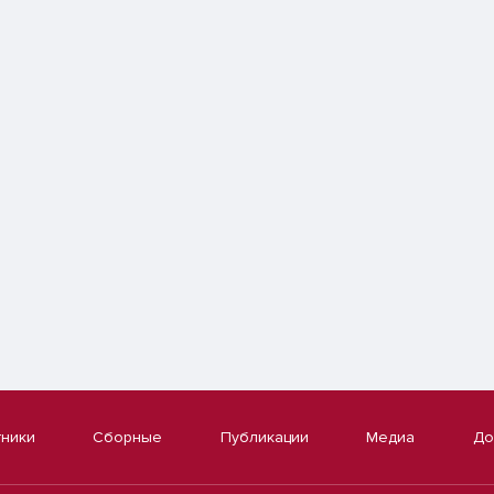
тники
Сборные
Публикации
Медиа
До