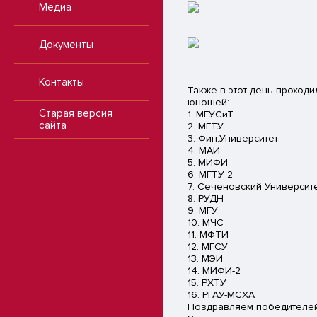
Медиа
Документы
Контакты
Также в этот день проход
юношей:
Старая версия
1. МГУСиТ
сайта
2. МГТУ
3. Фин.Университет
4. МАИ
5. МИФИ
6. МГТУ 2
7. Сеченовский Университ
8. РУДН
9. МГУ
10. МЧС
11. МФТИ
12. МГСУ
13. МЭИ
14. МИФИ-2
15. РХТУ
16. РГАУ-МСХА
Поздравляем победителей 