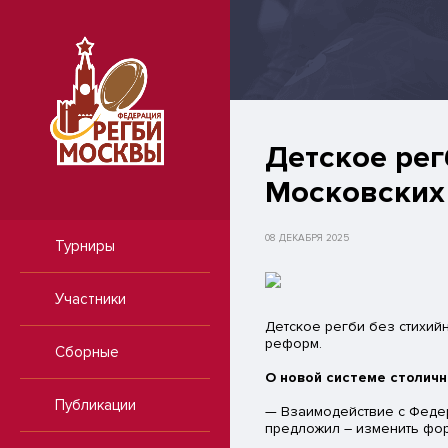
​Детское ре
Московских
08 ДЕКАБРЯ 2025
Турниры
Участники
Детское регби без стихий
реформ.
Сборные
О новой системе столичны
Публикации
— Взаимодействие с Федер
предложил – изменить фор