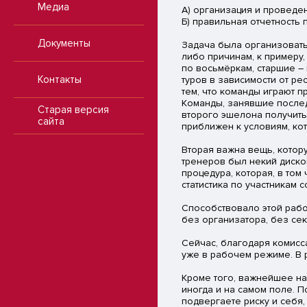
Медиа
А) организация и проведе
Б) правильная отчетность 
Документы
Задача была организовать
либо причинам, к примеру,
по восьмёркам, старшие – 
Контакты
туров в зависимости от ре
тем, что команды играют п
Команды, занявшие послед
Старая версия
второго эшелона получить
сайта
приближен к условиям, ко
Вторая важна вещь, котору
тренеров был некий диском
процедура, которая, в том
статистика по участникам 
Способствовало этой рабо
без организатора, без секр
Сейчас, благодаря комисса
уже в рабочем режиме. В р
Кроме того, важнейшее на
иногда и на самом поле. П
подвергаете риску и себя,