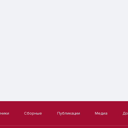
тники
Сборные
Публикации
Медиа
До