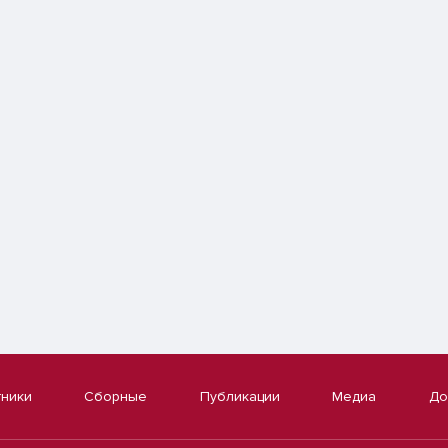
тники
Сборные
Публикации
Медиа
До