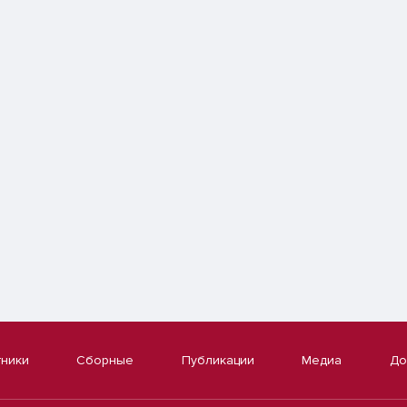
тники
Сборные
Публикации
Медиа
До