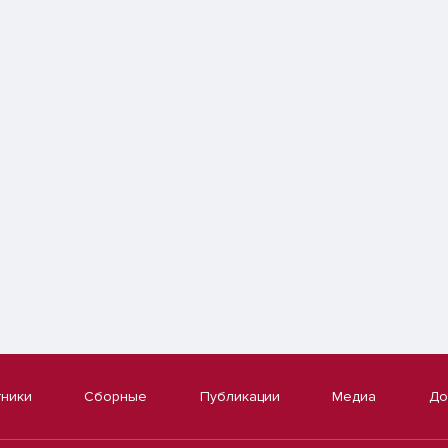
тники
Сборные
Публикации
Медиа
До