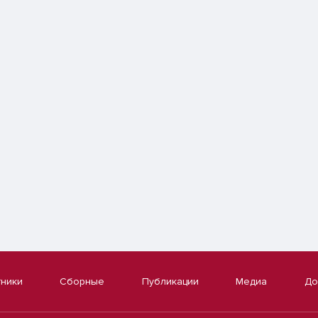
тники
Сборные
Публикации
Медиа
До