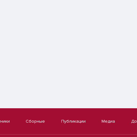
тники
Сборные
Публикации
Медиа
До