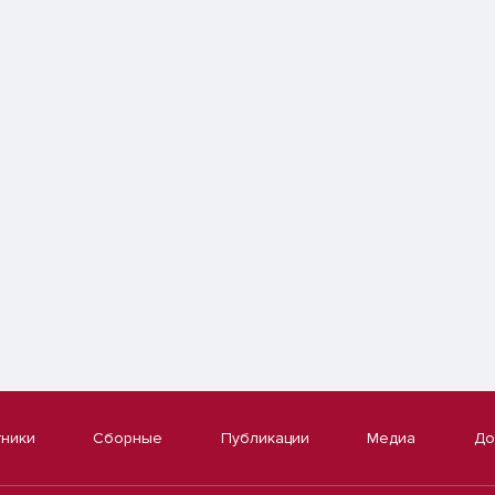
тники
Сборные
Публикации
Медиа
До