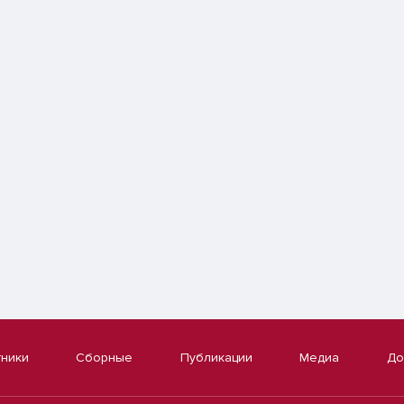
тники
Сборные
Публикации
Медиа
До