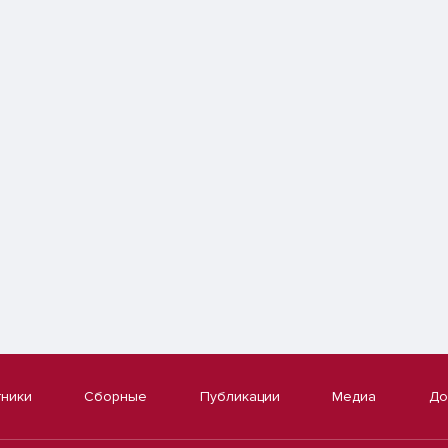
тники
Сборные
Публикации
Медиа
До