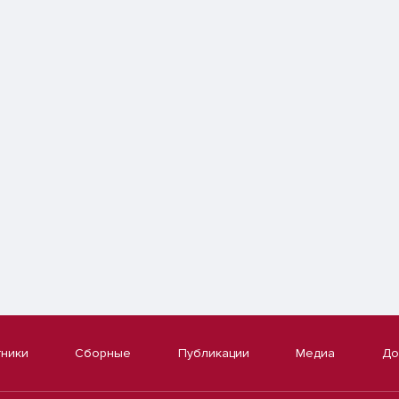
тники
Сборные
Публикации
Медиа
До