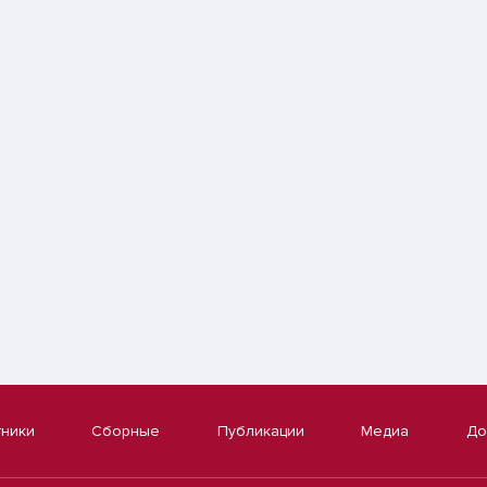
тники
Сборные
Публикации
Медиа
До