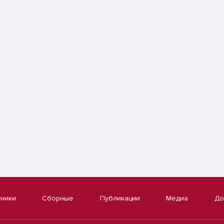
тники
Сборные
Публикации
Медиа
До