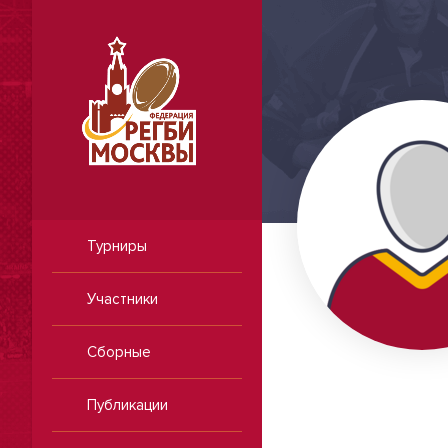
Турниры
21.12.2005
Разряд
Участники
Мед.допуск до:
технический
Сборные
Начало выступления
2005
Окончание
Публикации
-
выступления
-