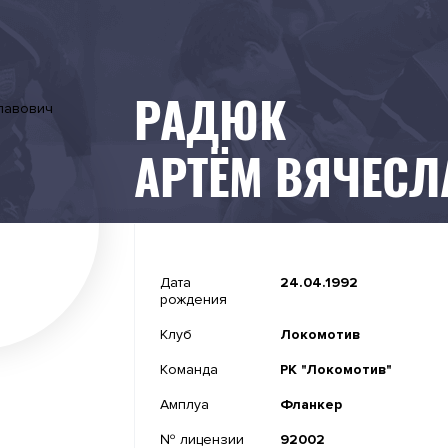
РАДЮК
АРТЁМ ВЯЧЕС
-
Дата
24.04.1992
рождения
-
Клуб
Локомотив
-
Команда
РК "Локомотив"
-
Амплуа
Фланкер
№ лицензии
92002