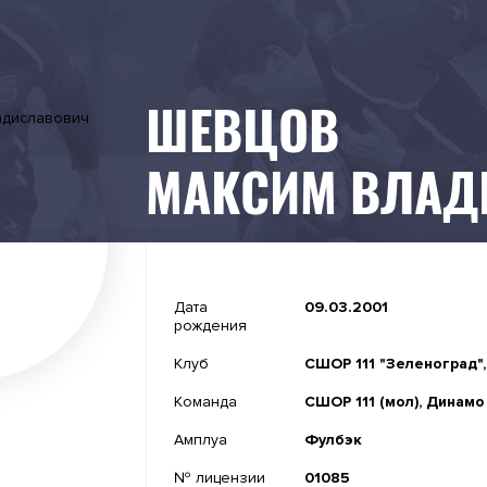
ШЕВЦОВ
МАКСИМ ВЛАД
-
Дата
09.03.2001
рождения
2021-02-18
Клуб
СШОР 111 "Зеленоград"
-
Команда
СШОР 111 (мол), Динамо
-
Амплуа
Фулбэк
№ лицензии
01085