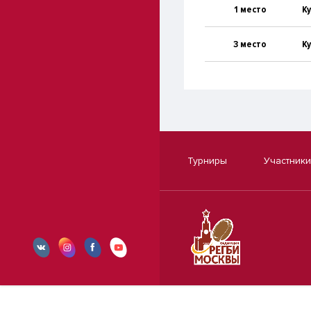
1 место
К
3 место
К
Турниры
Участники