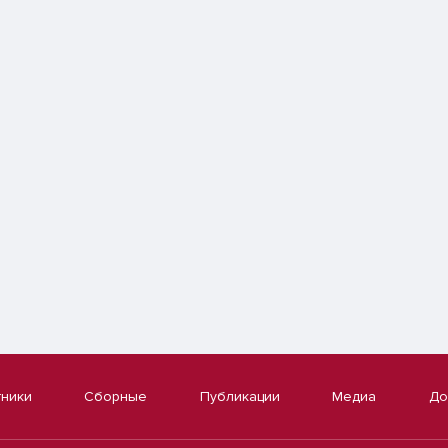
тники
Сборные
Публикации
Медиа
До