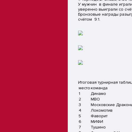
У мужчин в финале играли
уверенно выиграли со счёт
Бронзовые награды разыгр
счётом 9:1.
Итоговая турнирная табли
место
команда
1
Динамо
2
МВО
3
Московские Драко
4
Локомотив
5
Фаворит
6
МИФИ
7
Тушино