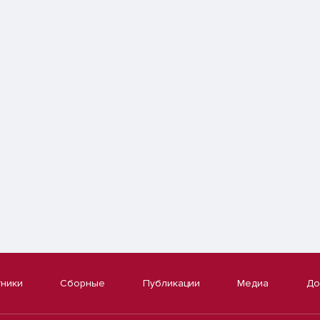
тники
Сборные
Публикации
Медиа
До