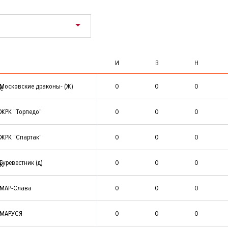
И
В
Н
Московские драконы- (Ж)
0
0
0
ЖРК "Торпедо"
0
0
0
ЖРК "Спартак"
0
0
0
Буревестник (д)
0
0
0
МАР-Слава
0
0
0
МАРУСЯ
0
0
0