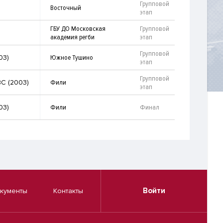
Групповой
Восточный
этап
ГБУ ДО Московская
Групповой
академия регби
этап
Групповой
03)
Южное Тушино
этап
Групповой
С (2003)
Фили
этап
03)
Фили
Финал
Войти
кументы
Контакты