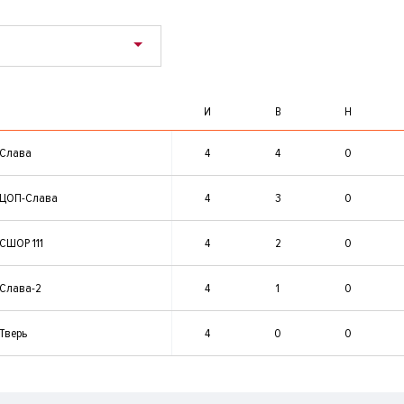
И
В
Н
Слава
4
4
0
ЦОП-Слава
4
3
0
СШОР 111
4
2
0
Слава-2
4
1
0
Тверь
4
0
0