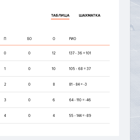
ТАБЛИЦА
ШАХМАТКА
П
БО
О
РИО
0
0
12
137 - 36 = 101
1
0
10
105 - 68 = 37
2
0
8
81 - 84 = -3
3
0
6
64 - 110 = -46
4
0
4
55 - 144 = -89