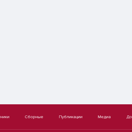
тники
Сборные
Публикации
Медиа
До