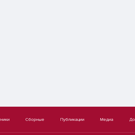
тники
Сборные
Публикации
Медиа
До