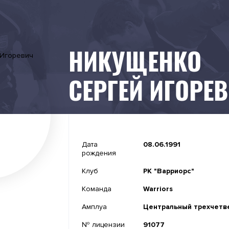
НИКУЩЕНКО
СЕРГЕЙ ИГОРЕ
-
Дата
08.06.1991
рождения
2021-01-11
Клуб
РК "Варриорс"
-
Команда
Warriors
-
Амплуа
Центральный трехчетв
№ лицензии
91077