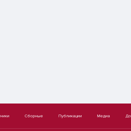
тники
Сборные
Публикации
Медиа
До