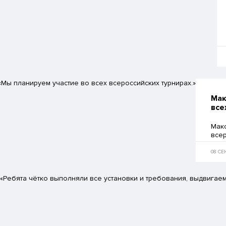
Мак
все
Мак
всер
заяв
выст
08 СЕ
уни