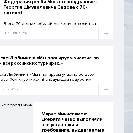
Федерация регби Москвы поздравляет
Георгия Шмувелевича Садова с 70-
летием!
В его 70-летний юбилей мы хотим поделиться
яркими историями из его жизни, которые как
нельзя лучше раскрывают характер этого
11 СЕНТЯБРЯ 2025
удивительного человека.
сим Любимкин: «Мы планируем участие во
х всероссийских турнирах.»
сим Любимкин: «Мы планируем участие во всех
оссийских турнирах. В следующем году хотим
иться на Федеральную лигу. И, конечно, будем
упать во всех значимых для города Москвы и
НТЯБРЯ 2025
верситета соревнованиях»
Марат Минисламов:
«Ребята чётко выполняли
все установки и
требования, выдвигаемые