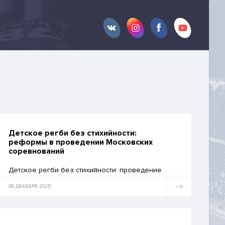
​Детское регби без стихийности:
реформы в проведении Московских
соревнований
​Детское регби без стихийности: проведение
Московских соревнований среди детско-
юношеских команд претерпело ряд
08 ДЕКАБРЯ 2025
положительных реформ