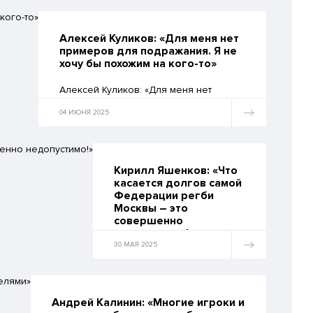
задача для меня лично –
способствовать
укреплению позиций
Алексей Куликов: «Для меня нет
столичного регби, вывести
примеров для подражания. Я не
его на новый уровень,
хочу бы похожим на кого-то»
догнать и перегнать
сибирско-красноярское
Алексей Куликов: «Для меня нет
регби в хорошем
примеров для подражания. Я не хочу
понимании этого слова»
бы похожим на кого-то. Но я всегда
04 ИЮНЯ 2025
прислушиваюсь к старшим и более
опытным людям и делаю выводы.»
Кирилл Яшенков: «Что
касается долгов самой
Федерации регби
Москвы – это
совершенно
недопустимо!»
30 МАЯ 2025
Кирилл Яшенков: «Что
касается долгов самой
Федерации регби Москвы –
это совершенно
Андрей Калинин: «Многие игроки и
недопустимо! Я жду от