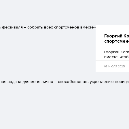
Георгий Ко
спортсмен
Георгий Коп
вместе, что
настроение и
регбийный п
08 ИЮЛЯ 2025