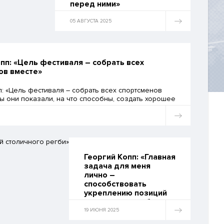
перед ними»
05 АВГУСТА 2025
Победный финал позади, но
путь к нему был далеко не
простым. Главный тренер
сборных команд Москвы по
регби-7 рассказал о
пп: «Цель фестиваля – собрать всех
подготовке к турниру,
ов вместе»
переломных моментах в
матчах, тактических решениях
п: «Цель фестиваля – собрать всех спортсменов
и ключевых игроках.
бы они показали, на что способны, создать хорошее
 познакомить с регби тех, кто только начал свой
уть»
Георгий Копп: «Главная
задача для меня
лично –
способствовать
укреплению позиций
столичного регби»
19 ИЮНЯ 2025
Георгий Копп: «Главная