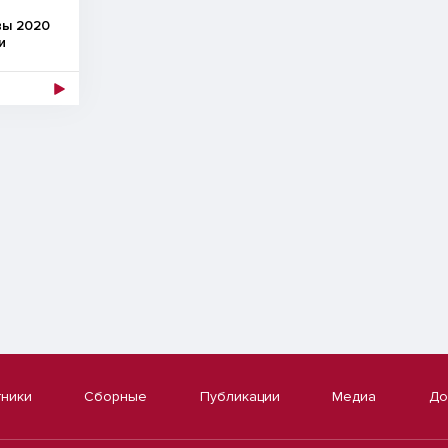
вы 2020
и
тники
Сборные
Публикации
Медиа
До