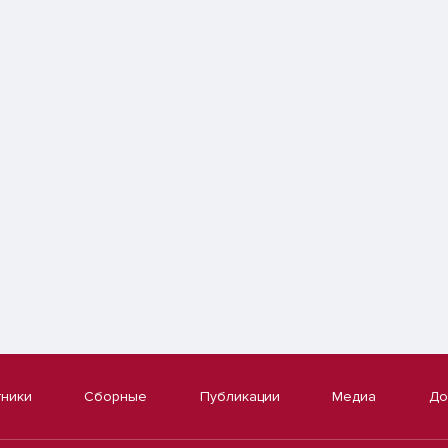
тники
Сборные
Публикации
Медиа
До