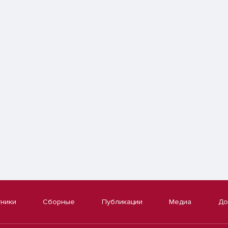
тники
Сборные
Публикации
Медиа
До