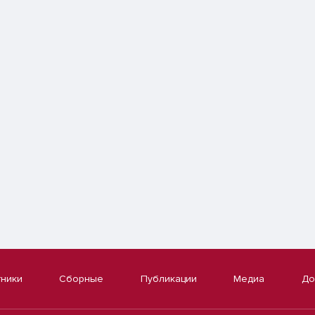
тники
Сборные
Публикации
Медиа
До