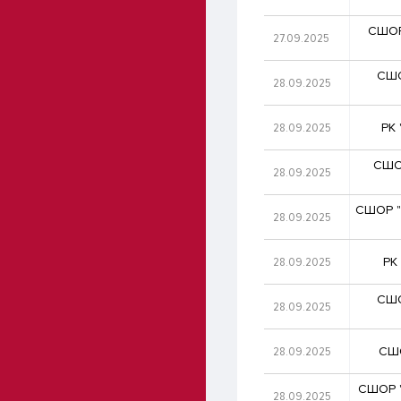
СШОР
27.09.2025
СШО
28.09.2025
28.09.2025
РК 
СШО
28.09.2025
СШОР "
28.09.2025
28.09.2025
РК
СШО
28.09.2025
28.09.2025
СШО
СШОР "
28.09.2025