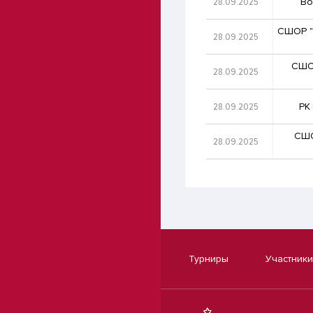
28.09.2025
Во
СШОР "
28.09.2025
СШО
28.09.2025
28.09.2025
РК
СШО
28.09.2025
Турниры
Участники