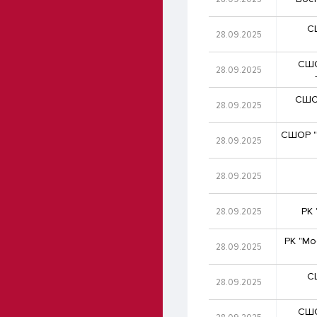
С
28.09.2025
СШО
28.09.2025
СШО
28.09.2025
СШОР "
28.09.2025
28.09.2025
28.09.2025
РК 
РК "Мо
28.09.2025
С
28.09.2025
СШО